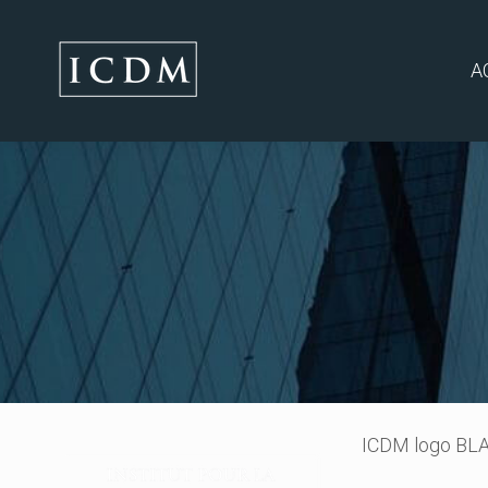
A
ICDM logo BL